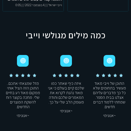
לחיים
וייבי ישראל
4 בנובמבר 2022
0:05
כמה מילים מגולשי וייבי















התוכן של וייבי מאוד
איזה כיף שאתר כמו
מזל שמצאתי אתכם..
מעשיר בתחומים שלא
שלכם קיים בעולם כי אני
התוכן הזה הציל אותי
כל כך מדברים עליהם
מאוד נהנת לקרוא את
ממקום מאוד רע בחיים
אצלנו בבית הספר.
המאמרים שלכם ותודה
שלי. מחכה בקוצר רוח
שמחתי ללמוד דברים
מעומק הלב שלי על כך.
להשקת המוצרים
חדשים.
החדשים.
~אנונימי
~אנונימי
~אנונימי