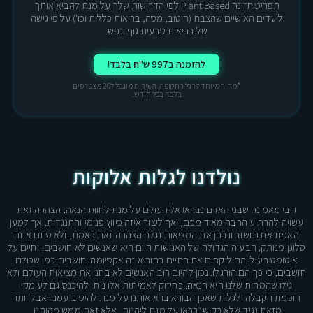
תפריט תזונה Plant Based לפי הדרישות שלך על מנת להביא אותך
ליעדים האישיים שהצבת (חיטוב, מסה, בריאות כללית וכו') על פי גישה
של בריאות טבעית גוף ונפש.
להזמנה ב997 ש"ח בלבד!
*מחיר מיוחד לרגל התקופה. השירות מוגבל ל20 מצטרפים
בלבד בכל חודש.
נולדנו לגלות אלוקות
וייבי מאמינה שבני האדם נבראו
אל העולם על מנת לחוות הנאה. הצהרה זאת
עשויה להרתיע הרבה מאוד מכם, ואף ליצור איזה כיווץ פנימי והתנגדות. אך למען
האמת אם נחשוב ונבחן את המציאות נגלה הצהרה זאת כאמת, ולא סתם איזה
סלוגן מנותק. הבעיה הגדולה של האנושות היום היא שאנשים לא חושבים, וחיים על
אוטומט רעיל. הם לוקחים את החיים בתור איזה אקסיומה וחושבים כמו שכולם
חושבים, כי כך הם הורגלו. נכון להיום רוב האנשים לא בחנו את מציאות העולם ולא
גילו שהמהות שלנו היא הנאה. כחיזוק לאמיתות אלו ניתן להיכנס גם לעומקי
חוכמת הקבלה ולגלות שאכן הבורא ברא אותנו על מנת להיטיב עמנו. אבל יותר
מזאת נגיד שלא רק שנבראו על מנת ליהנות, אלא זאת ממש מהותנו.