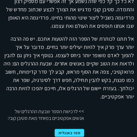
לא כל כך קל כפי שזה נשמע אך זה אפשרי עם מספיק רצון
והתמדה. סטיבן קובי מדגיש את הצורך לבצע שכתוב מחדש של
פרדיגמה בשביל ליצור שינוי מהותי בחיינו. פרדיגמה היא האופן
שבו אנחנו תופסים את העולם ואת עצמנו.
אל תתנו לכותרת של הספר הזה להטעות אתכם. יש פה הרבה
יותר ערך מרק איך להיות יעילים יותר בחיים. מדובר על איך
להפוך לאדם משופר יותר ביחס לעצמו. בנוסף איך ניתן גם להבין
ולראות את הטוב שקיים באנשים אחרים. שבעת ההרגלים הם: היה
פרואקטיבי, צפה את הסוף מראש, קבע לך סדר קדימויות, חשוב
כמו מנצח, בקש להבין תחילה, חפש דרך לסינרגיה, שפר את
יכולתך. בעזרת יישום של הרגלים אלו, חייכם יהפכו להיות הרבה
יותר אפקטיביים.
>> לרכישת הספר שבעת ההרגלים של
אנשים אפקטיביים במיוחד מאת סטיבן קובי:
ספר באנגלית