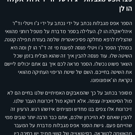
הו לן
הספר אפס מגבלות נכתב על ידי נכתב על ידי ג’ו ויטלי וד”ר
איהליאקלה הו לן. העלילה בספר מדברת על מטפל רוחני מהוואי
שהצליח לרפא מחלקה פסיכיאטרית שלמה בעזרת תפילה קטנה.
במהלך הספר ג'ו ויטלי מנסה לפענח מי זה ד"ר הו לן ומה היא
השיטה שלו. עוד מנסה להבין איך זה שהוא הצליח בזמן שכל
השאר פשוט נכשלו. הספר מראה לכם איך גם אתם יכולים ליישם
את השיטה בחייכם. השם של שיטת הריפוי העתיקה מהוואי
נקראת הו'אופונופונו.
מסופר בכתוב על כך שהמאבקים האמיתיים שלנו בחיים הם לא
מול הסיטואציה עצמה. אלא דווקא מול זיכרונות העבר שלנו.
זיכרונות אלו צפים בנו מחדש ומציתים איזשהו רגש. הרעיון זה
להבין שאתם לא הזיכרון שלכם, אתם כבר הרבה יותר טובים ממי
שהייתם פעם. גישת הספר אפס מגבלות מדברת על המעבר
מהאשמה להשראה. בסיטואציה של קושי תמיד יש בחירה בין