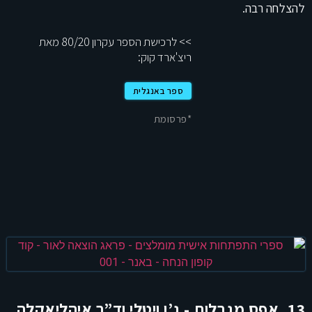
להצלחה רבה.
>> לרכישת הספר עקרון 80/20 מאת
ריצ'ארד קוק:
ספר באנגלית
*פרסומת
13. אפס מגבלות - ג’ו ויטלי וד”ר איהליאקלה