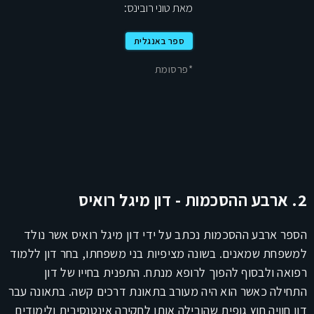
מאת טוני רובינס:
ספר באנגלית
*פרסומת
2. ארבע ההסכמות - דון מיגל רואיס
הספר ארבע ההסכמות נכתב על ידי דון מיגל רואיס אשר נולד
למשפחת שמאנים. בשונה מציפיות בני משפחתו, בחר דון ללמוד
רפואה ולבסוף להפוך לרופא מנתח. התפנית בחייו של דון
התחילה כאשר הוא היה מעורב בתאונת דרכים קשה. בתאונה עבר
דון חוויה חוץ גופית שהובילה אותו לחקירה אינטנסיבית ולימודים